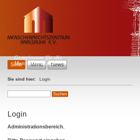
Gemeinsam für die
Menschenrechte!
Seite
Menü
News
Sie sind hier:
Login
Login
Administrationsbereich.